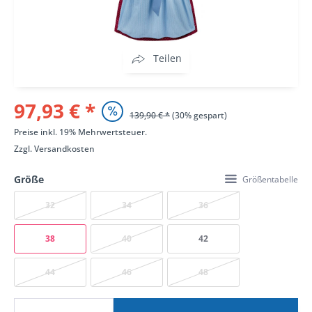
Teilen
97,93 € *
139,90 € *
(30% gespart)
Preise inkl. 19% Mehrwertsteuer.
Zzgl.
Versandkosten
Größe
Größentabelle
32
34
36
38
40
42
44
46
48