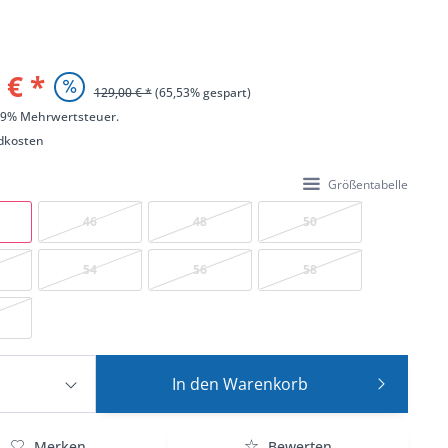
 € *
129,00 € *
(65,53% gespart)
 19% Mehrwertsteuer.
dkosten
Größentabelle
46
48
50
54
56
58
In den
Warenkorb
Merken
Bewerten