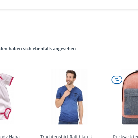
den haben sich ebenfalls angesehen
Baby Trachtenbody Habach weiß/pink Isar Trachten
Trachtenshirt Ralf blau Used Look Krüger