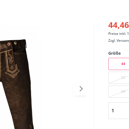
44,46
Preise inkl.
Zzgl.
Versan
Größe
44
52
60