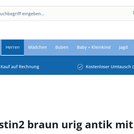
Herren
Mädchen
Buben
Baby + Kleinkind
Jagd
Kauf auf Rechnung
Kostenloser Umtausch (
tin2 braun urig antik mit