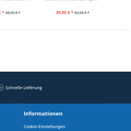
€ *
39,95 € *
44,
45,99 € *
69,95 € *
Schnelle Lieferung
Informationen
Cookie-Einstellungen