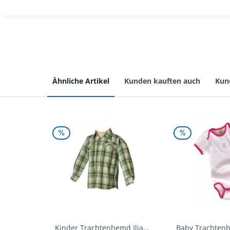
Ähnliche Artikel
Kunden kauften auch
Kun
Kinder Trachtenhemd Ilias giftgrün langarm...