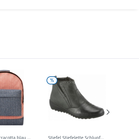
Rucksack terracotta blau navy Mi-Pac...
Stiefel Stiefelette Schlupfschuhe...