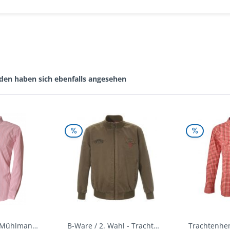
den haben sich ebenfalls angesehen
Trachtenhemd Mühlmann mittelrot rot Slim Fit...
B-Ware / 2. Wahl - Trachtenjacke oliv Andreas...