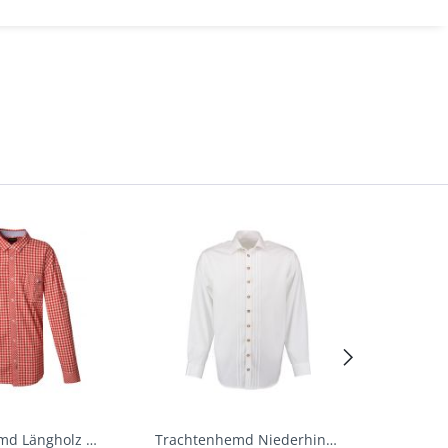
Trachtenhemd Längholz Rot Karo Langarm Krüger
Trachtenhemd Niederhinkofen weiß Biesen Langarm...