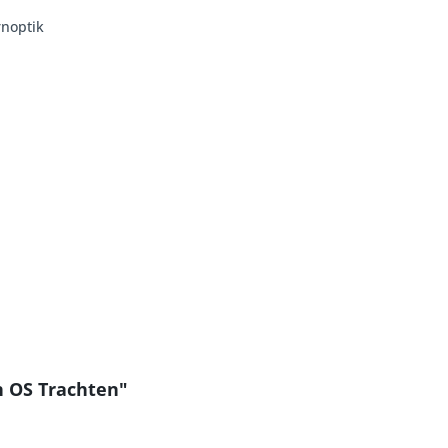
rnoptik
n OS Trachten"