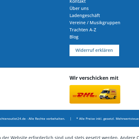
Kontakt
Über uns
Ladengeschäft
Vereine / Musikgruppen
Trachten A-Z
Blog
Widerruf erklären
Wir verschicken mit
chtenoutlet24.de - Alle Rechte vorbehalten. | * Alle Preise inkl. gesetzl. Mehrwertsteuer
b der Website erforderlich sind und stets gesetzt werden. Andere C