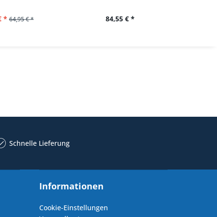
€ *
84,55 € *
62,
64,95 € *
Schnelle Lieferung
Informationen
Cookie-Einstellungen