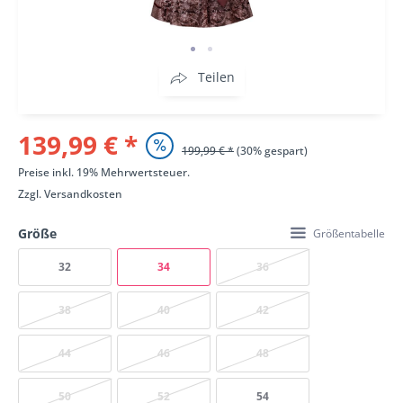
Teilen
139,99 € *
199,99 € *
(30% gespart)
Preise inkl. 19% Mehrwertsteuer.
Zzgl.
Versandkosten
Größe
Größentabelle
32
34
36
38
40
42
44
46
48
50
52
54