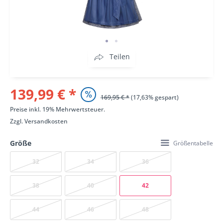
Teilen
139,99 € *
169,95 € *
(17,63% gespart)
Preise inkl. 19% Mehrwertsteuer.
Zzgl.
Versandkosten
Größe
Größentabelle
32
34
36
38
40
42
44
46
48