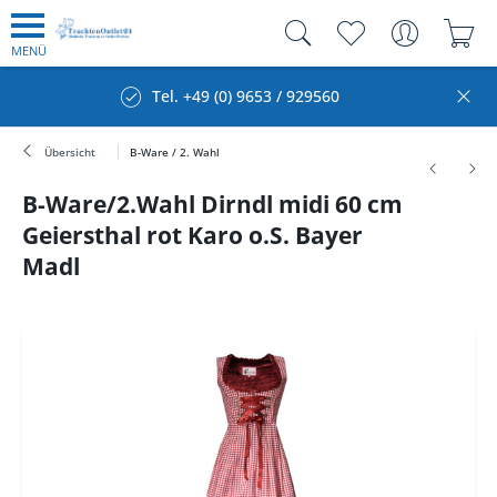
MENÜ
Tel. +49 (0) 9653 / 929560
Kauf auf 
Übersicht
B-Ware / 2. Wahl
B-Ware/2.Wahl Dirndl midi 60 cm
Geiersthal rot Karo o.S. Bayer
Madl