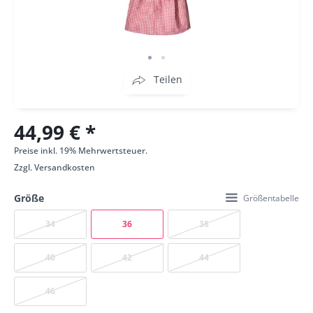
Teilen
44,99 € *
Preise inkl. 19% Mehrwertsteuer.
Zzgl.
Versandkosten
Größe
Größentabelle
34
36
38
40
42
44
46