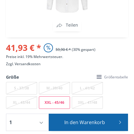
Teilen
41,93 € *
59,90 € *
(30% gespart)
Preise inkl. 19% Mehrwertsteuer.
Zzgl.
Versandkosten
Größe
Größentabelle
S - 37/38
M - 39/40
L - 41/42
XL - 43/44
XXL - 45/46
3XL - 47/48
In den
Warenkorb