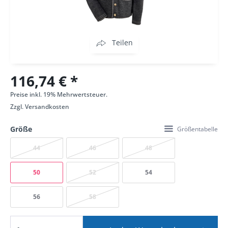
Teilen
116,74 € *
Preise inkl. 19% Mehrwertsteuer.
Zzgl.
Versandkosten
Größe
Größentabelle
44
46
48
50
52
54
56
58