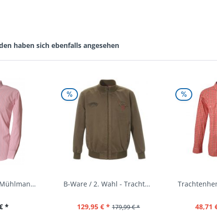
den haben sich ebenfalls angesehen
Trachtenhemd Mühlmann mittelrot rot Slim Fit...
B-Ware / 2. Wahl - Trachtenjacke oliv Andreas...
€ *
129,95 € *
48,71 
179,99 € *