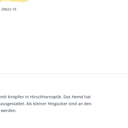
 in 3-5 Werktagen
29822-19
 mit Knöpfen in Hirschhornoptik. Das Hemd hat
usgestattet. Als kleiner Hingucker sind an den
t werden.