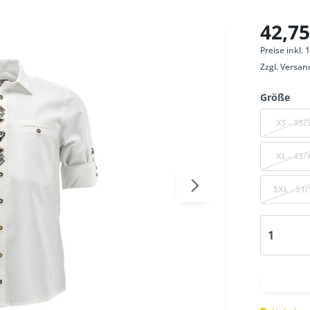
42,75
Preise inkl.
Zzgl.
Versan
Größe
XS - 35/
XL - 43/
5XL - 51