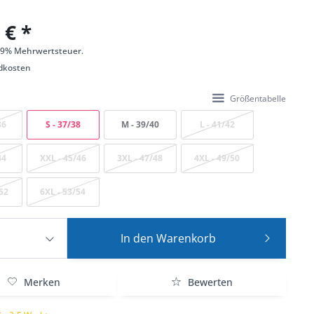
 € *
 19% Mehrwertsteuer.
dkosten
Größentabelle
36
S - 37/38
M - 39/40
L - 41/42
44
XXL - 45/46
3XL - 47/48
4XL - 49/50
/52
6XL - 53/54
In den
Warenkorb
Merken
Bewerten