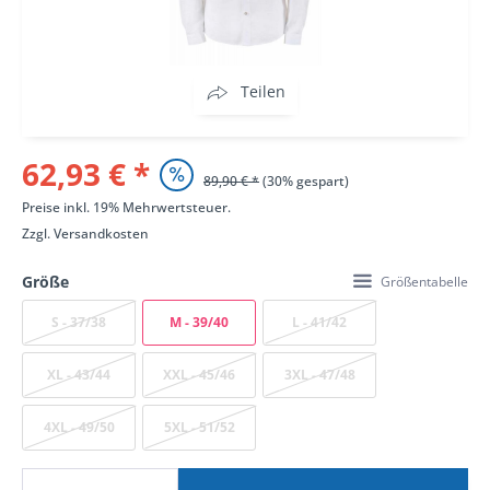
Teilen
62,93 € *
89,90 € *
(30% gespart)
Preise inkl. 19% Mehrwertsteuer.
Zzgl.
Versandkosten
Größe
Größentabelle
S - 37/38
M - 39/40
L - 41/42
XL - 43/44
XXL - 45/46
3XL - 47/48
4XL - 49/50
5XL - 51/52