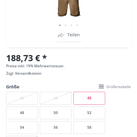
Teilen
188,73 € *
Preise inkl. 19% Mehrwertsteuer.
Zzgl.
Versandkosten
Größe
Größentabelle
42
44
46
48
50
52
54
56
58