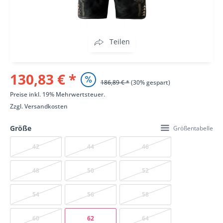
Teilen
130,83 € *
186,89 € *
(30% gespart)
Preise inkl. 19% Mehrwertsteuer.
Zzgl.
Versandkosten
Größe
Größentabelle
42
44
46
48
50
52
54
56
58
60
62
64