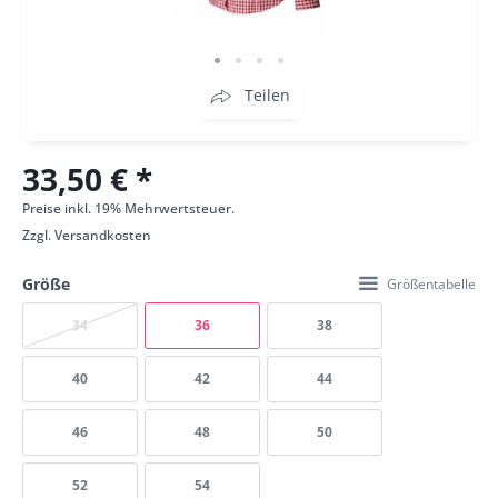
Teilen
33,50 € *
Preise inkl. 19% Mehrwertsteuer.
Zzgl.
Versandkosten
Größe
Größentabelle
34
36
38
40
42
44
46
48
50
52
54