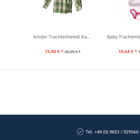
Kinder Trachtenhemd Ilias giftgrün langarm...
15,98 € *
10,64 € *
32,95 € *
Tel. +49 (0) 9653 / 929560