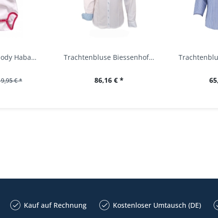
Baby Trachtenbody Habach weiß/pink Isar Trachten
Trachtenbluse Biessenhofen weiß Langarm OS...
86,16 € *
65
19,95 € *
Kauf auf Rechnung
Kostenloser Umtausch (DE)