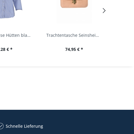
Trachtenbluse Hütten blau 7/8 Arm OS Trachten
Trachtentasche Seinsheim lachs rosa Werner...
,28 € *
74,95 € *
34,
Schnelle Lieferung