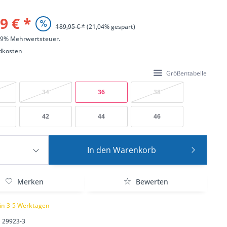
9 € *
189,95 € *
(21,04% gespart)
 19% Mehrwertsteuer.
dkosten
Größentabelle
34
36
38
42
44
46
In den
Warenkorb
Merken
Bewerten
 in 3-5 Werktagen
29923-3