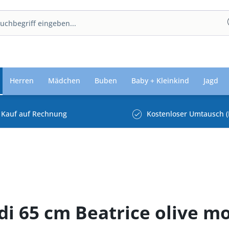
Herren
Mädchen
Buben
Baby + Kleinkind
Jagd
Kauf auf Rechnung
Kostenloser Umtausch (
di 65 cm Beatrice olive m