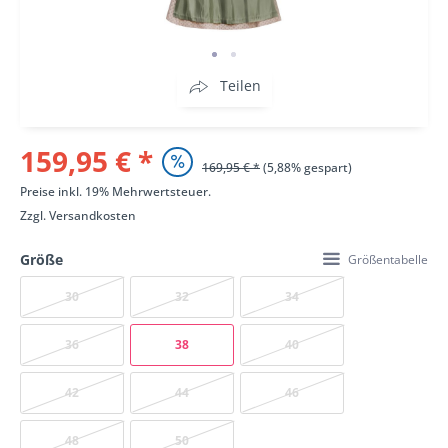
Teilen
159,95 € *
169,95 € *
(5,88% gespart)
Preise inkl. 19% Mehrwertsteuer.
Zzgl.
Versandkosten
Größe
Größentabelle
30
32
34
36
38
40
42
44
46
48
50