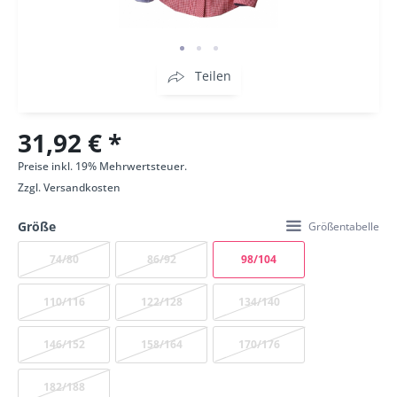
Teilen
31,92 € *
Preise inkl. 19% Mehrwertsteuer.
Zzgl.
Versandkosten
Größe
Größentabelle
74/80
86/92
98/104
110/116
122/128
134/140
146/152
158/164
170/176
182/188