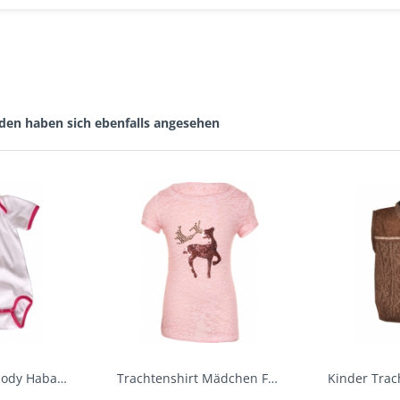
den haben sich ebenfalls angesehen
Baby Trachtenbody Habach weiß/pink Isar Trachten
Trachtenshirt Mädchen Feli Kids rosa orchidee...