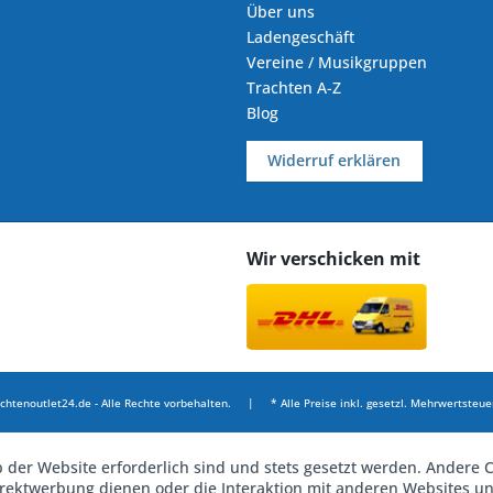
Über uns
Ladengeschäft
Vereine / Musikgruppen
Trachten A-Z
Blog
Widerruf erklären
Wir verschicken mit
chtenoutlet24.de - Alle Rechte vorbehalten. | * Alle Preise inkl. gesetzl. Mehrwertsteuer
b der Website erforderlich sind und stets gesetzt werden. Andere C
irektwerbung dienen oder die Interaktion mit anderen Websites u