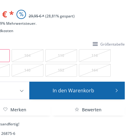
 € *
29,95 € *
(28,81% gespart)
 19% Mehrwertsteuer.
dkosten
Größentabelle
104
110
116
140
152
164
In den
Warenkorb
Merken
Bewerten
sandfertig!
26875-6