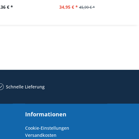
,36 € *
34,95 € *
22,
45,99 € *
Schnelle Lieferung
Informationen
Cookie-Einstellungen
Versandkosten