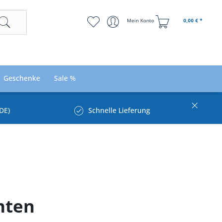
Mein Konto
0,00 € *
Geschenke
Sale %
DE)
Schnelle Lieferung
hten