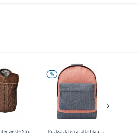
Kinder Trachtenweste Strickweste Schirmitz...
Rucksack terracotta blau navy Mi-Pac...