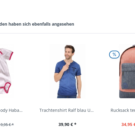
den haben sich ebenfalls angesehen
Baby Trachtenbody Habach weiß/pink Isar Trachten
Trachtenshirt Ralf blau Used Look Krüger
39,90 € *
34,95 
19,95 € *