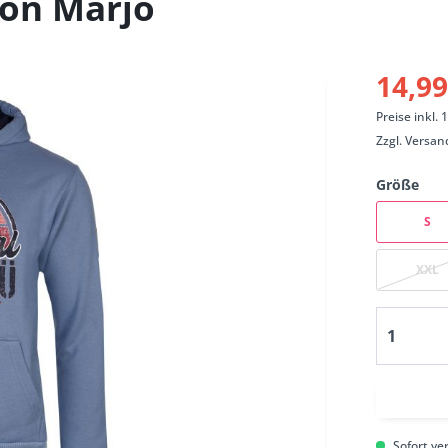
von Marjo
14,99
Preise inkl.
Zzgl.
Versan
Größe
S
XXL
Sofort ver