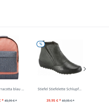
Rucksack terracotta blau navy Mi-Pac...
Stiefel Stiefelette Schlupfschuhe...
€ *
39,95 € *
44,
45,99 € *
69,95 € *