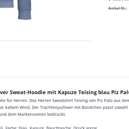
Artikel-Nr.:
er Sweat-Hoodie mit Kapuze Teising blau Piz Pal
iv für Herren. Das Herren Sweatshirt Teising von Piz Palü aus de
or kaltem Wind. Der Trachtenpullover mit Bündchen passt sowohl zu
iv und dem Markennamen bedruckt.
alü, Farbe: blau, Kapuze, Bauchtasche, Druck vorne