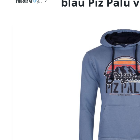
blau Piz Palü 