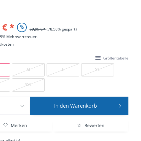
 € *
69,99 € *
(78,58% gespart)
 19% Mehrwertsteuer.
dkosten
Größentabelle
M
L
XL
3XL
In den
Warenkorb
Merken
Bewerten
sandfertig!