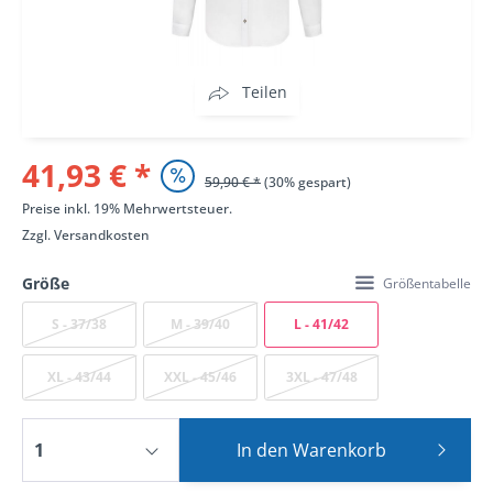
Teilen
41,93 € *
59,90 € *
(30% gespart)
Preise inkl. 19% Mehrwertsteuer.
Zzgl.
Versandkosten
Größe
Größentabelle
S - 37/38
M - 39/40
L - 41/42
XL - 43/44
XXL - 45/46
3XL - 47/48
In den
Warenkorb