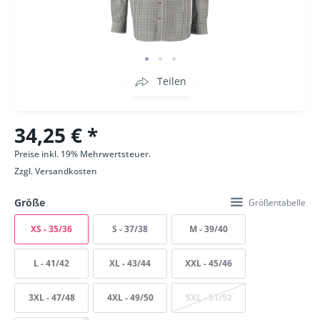
Teilen
34,25 € *
Preise inkl. 19% Mehrwertsteuer.
Zzgl.
Versandkosten
Größe
Größentabelle
XS - 35/36
S - 37/38
M - 39/40
L - 41/42
XL - 43/44
XXL - 45/46
3XL - 47/48
4XL - 49/50
5XL - 51/52