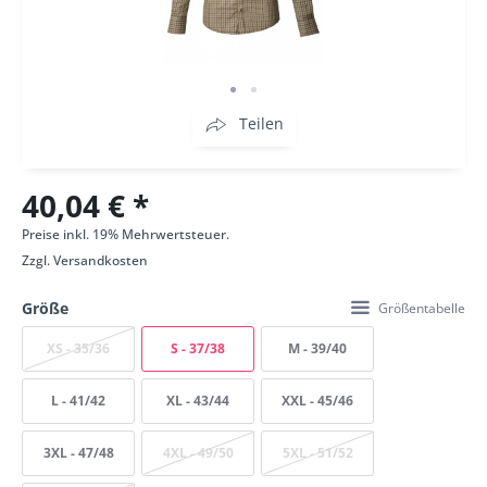
Teilen
40,04 € *
Preise inkl. 19% Mehrwertsteuer.
Zzgl.
Versandkosten
Größe
Größentabelle
XS - 35/36
S - 37/38
M - 39/40
L - 41/42
XL - 43/44
XXL - 45/46
3XL - 47/48
4XL - 49/50
5XL - 51/52