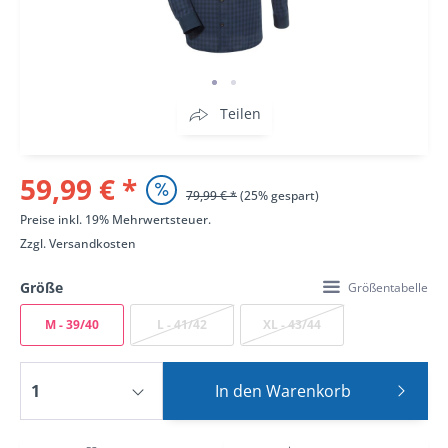
Teilen
59,99 € *
79,99 € *
(25% gespart)
Preise inkl. 19% Mehrwertsteuer.
Zzgl.
Versandkosten
Größe
Größentabelle
M - 39/40
L - 41/42
XL - 43/44
In den
Warenkorb