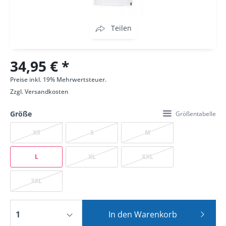
Teilen
34,95 € *
Preise inkl. 19% Mehrwertsteuer.
Zzgl.
Versandkosten
Größe
Größentabelle
XS
S
M
L
XL
XXL
3XL
In den
Warenkorb