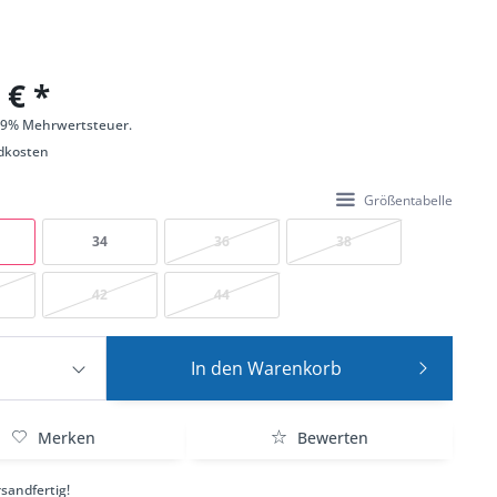
 € *
 19% Mehrwertsteuer.
dkosten
Größentabelle
34
36
38
42
44
In den
Warenkorb
Merken
Bewerten
sandfertig!