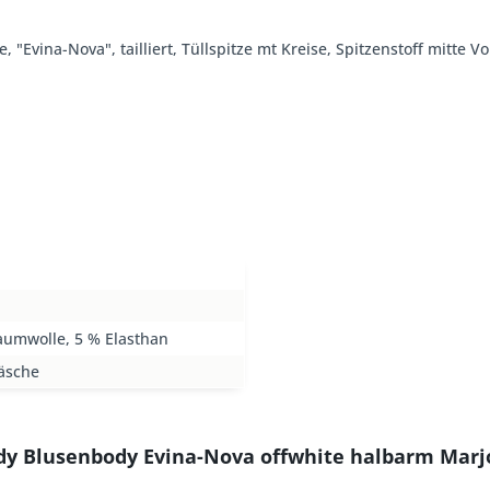
 "Evina-Nova", tailliert, Tüllspitze mt Kreise, Spitzenstoff mitte 
aumwolle, 5 % Elasthan
äsche
dy Blusenbody Evina-Nova offwhite halbarm Marj