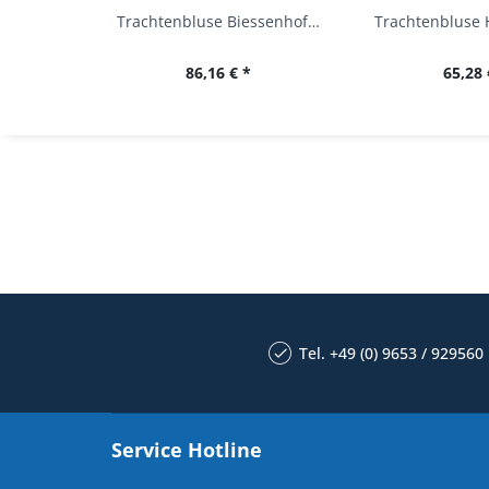
Trachtenbluse Biessenhofen weiß Langarm OS...
86,16 € *
65,28 
Tel. +49 (0) 9653 / 929560
Service Hotline