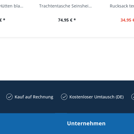
Trachtenbluse Hütten blau 7/8 Arm OS Trachten
Trachtentasche Seinsheim lachs rosa Werner...
€ *
74,95 € *
34,95 
Kauf auf Rechnung
Kostenloser Umtausch (DE)
Unternehmen