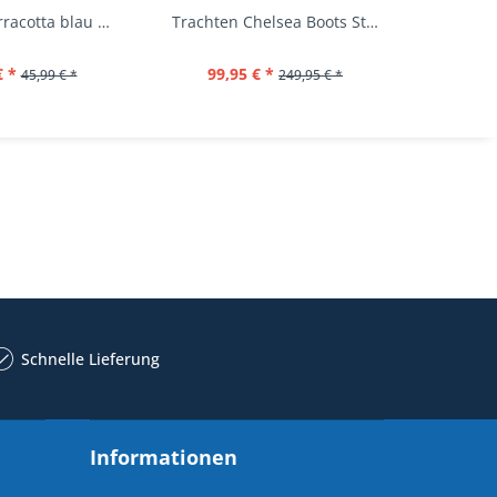
Rucksack terracotta blau navy Mi-Pac...
Trachten Chelsea Boots Stiefel Fürstenstein...
€ *
99,95 € *
39,
45,99 € *
249,95 € *
Schnelle Lieferung
Informationen