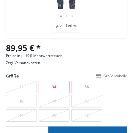
Teilen
89,95 € *
Preise inkl. 19% Mehrwertsteuer.
Zzgl.
Versandkosten
Größe
Größentabelle
32
34
36
38
40
42
44
46
48