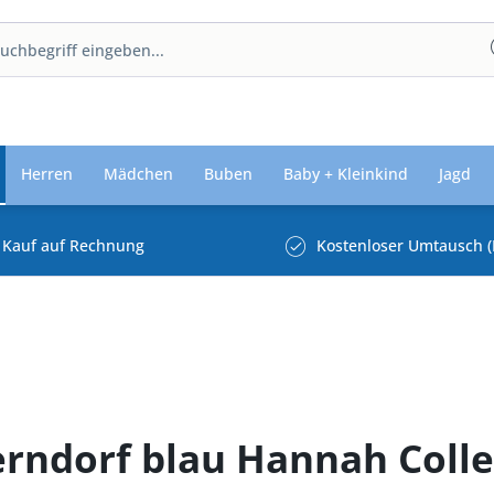
Herren
Mädchen
Buben
Baby + Kleinkind
Jagd
Kauf auf Rechnung
Kostenloser Umtausch (
erndorf blau Hannah Colle