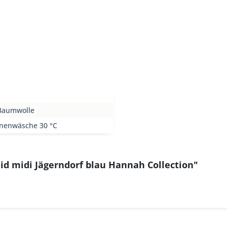
Baumwolle
nenwäsche 30 °C
id midi Jägerndorf blau Hannah Collection"