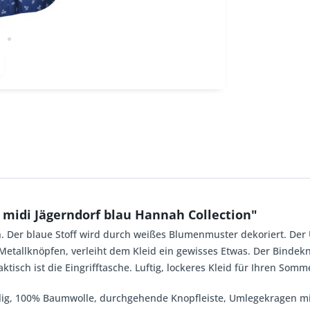
midi Jägerndorf blau Hannah Collection"
Der blaue Stoff wird durch weißes Blumenmuster dekoriert. Der 
n Metallknöpfen, verleiht dem Kleid ein gewisses Etwas. Der Binde
isch ist die Eingrifftasche. Luftig, lockeres Kleid für Ihren Somm
lig, 100% Baumwolle, durchgehende Knopfleiste, Umlegekragen mit 