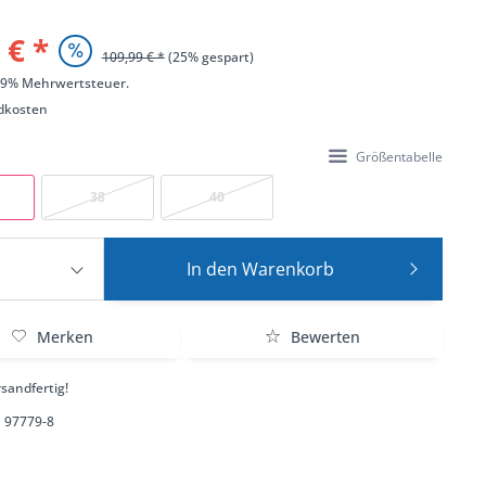
 € *
109,99 € *
(25% gespart)
 19% Mehrwertsteuer.
dkosten
Größentabelle
38
40
In den
Warenkorb
Merken
Bewerten
sandfertig!
97779-8