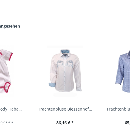
 angesehen
Baby Trachtenbody Habach weiß/pink Isar Trachten
Trachtenbluse Biessenhofen weiß Langarm OS...
86,16 € *
65
19,95 € *