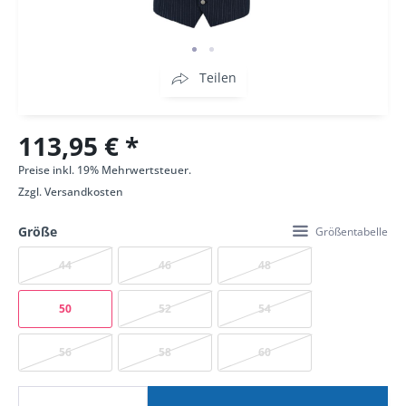
Teilen
113,95 € *
Preise inkl. 19% Mehrwertsteuer.
Zzgl.
Versandkosten
Größe
Größentabelle
44
46
48
50
52
54
56
58
60