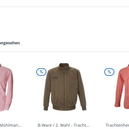
 angesehen
Trachtenhemd Mühlmann mittelrot rot Slim Fit...
B-Ware / 2. Wahl - Trachtenjacke oliv Andreas...