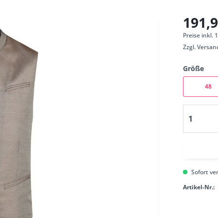
191,9
Preise inkl.
Zzgl.
Versan
Größe
48
Sofort ver
Artikel-Nr.: