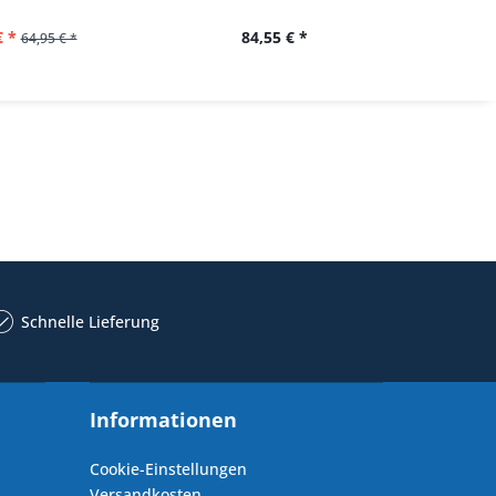
€ *
84,55 € *
62,
64,95 € *
Schnelle Lieferung
Informationen
Cookie-Einstellungen
Versandkosten