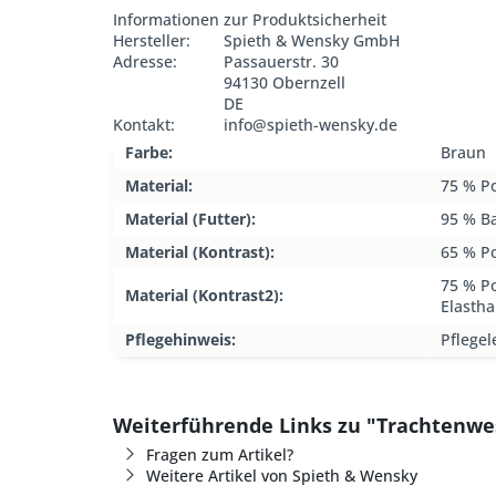
Informationen zur Produktsicherheit
Hersteller:
Spieth & Wensky GmbH
Adresse:
Passauerstr. 30
94130 Obernzell
DE
Kontakt:
info@spieth-wensky.de
Farbe:
Braun
Material:
75 % Po
Material (Futter):
95 % B
Material (Kontrast):
65 % P
75 % Po
Material (Kontrast2):
Elasth
Pflegehinweis:
Pflegel
Weiterführende Links zu "Trachtenwe
Fragen zum Artikel?
Weitere Artikel von Spieth & Wensky