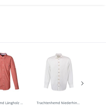
Trachtenhemd Längholz Rot Karo Langarm Krüger
Trachtenhemd Niederhinkofen weiß Biesen Langarm...