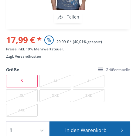
Teilen
17,99 € *
29,99 € *
(40,01% gespart)
Preise inkl. 19% Mehrwertsteuer.
Zzgl.
Versandkosten
Größe
Größentabelle
S
M
L
XL
XXL
3XL
4XL
In den
Warenkorb