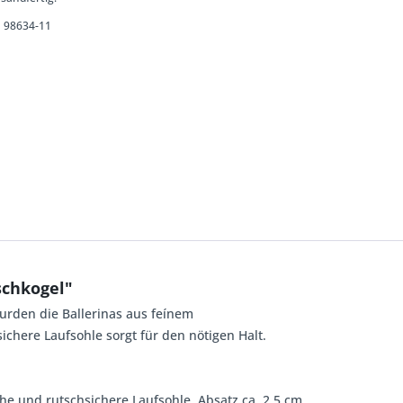
98634-11
schkogel"
urden die Ballerinas aus feínem
ichere Laufsohle sorgt für den nötigen Halt.
he und rutschsichere Laufsohle, Absatz ca. 2,5 cm,