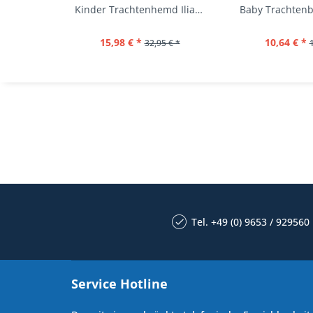
Kinder Trachtenhemd Ilias giftgrün langarm...
15,98 € *
10,64 € *
32,95 € *
Tel. +49 (0) 9653 / 929560
Service Hotline