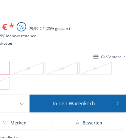
 € *
79,99 € *
(25% gespart)
 19% Mehrwertsteuer.
dkosten
Größentabelle
38
39
40
In den
Warenkorb
Merken
Bewerten
sandfertig!