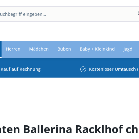
Herren
Mädchen
Buben
Baby + Kleinkind
Jagd
Kauf auf Rechnung
Kostenloser Umtausch (
chten Ballerina Racklhof 