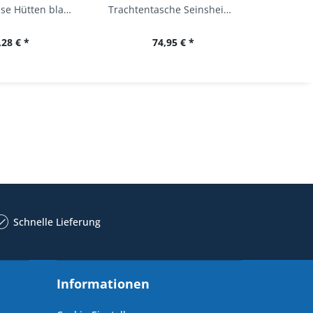
Trachtenbluse Hütten blau 7/8 Arm OS Trachten
Trachtentasche Seinsheim lachs rosa Werner...
,28 € *
74,95 € *
34,
Schnelle Lieferung
Informationen