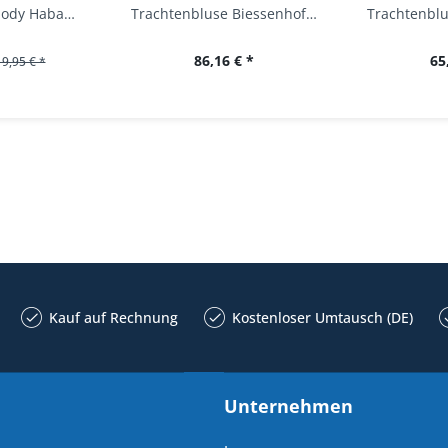
Baby Trachtenbody Habach weiß/pink Isar Trachten
Trachtenbluse Biessenhofen weiß Langarm OS...
86,16 € *
65
19,95 € *
Kauf auf Rechnung
Kostenloser Umtausch (DE)
Unternehmen