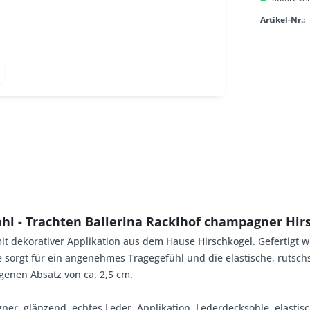
Artikel-Nr.:
hl - Trachten Ballerina Racklhof champagner Hir
t dekorativer Applikation aus dem Hause Hirschkogel. Gefertigt w
 sorgt für ein angenehmes Tragegefühl und die elastische, rutschs
ogenen Absatz von ca. 2,5 cm.
ner, glänzend, echtes Leder, Applikation, Lederdecksohle, elastisc