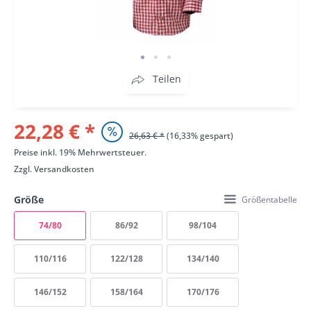
Teilen
22,28 € *
26,63 € *
(16,33% gespart)
Preise inkl. 19% Mehrwertsteuer.
Zzgl.
Versandkosten
Größe
Größentabelle
74/80
86/92
98/104
110/116
122/128
134/140
146/152
158/164
170/176