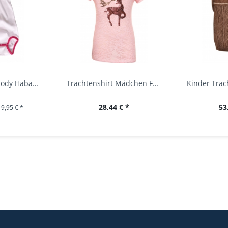
Baby Trachtenbody Habach weiß/pink Isar Trachten
Trachtenshirt Mädchen Feli Kids rosa orchidee...
28,44 € *
53
19,95 € *