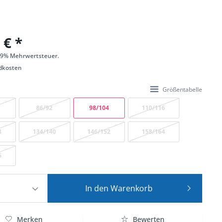
 € *
 19% Mehrwertsteuer.
dkosten
Größentabelle
86/92
98/104
110/116
8
134/140
146/152
158/164
6
In den
Warenkorb
Merken
Bewerten