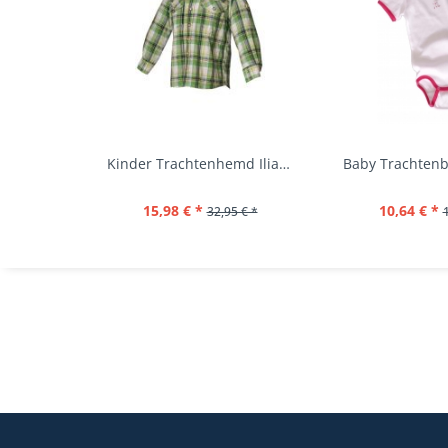
Kinder Trachtenhemd Ilias giftgrün langarm...
15,98 € *
10,64 € *
32,95 € *