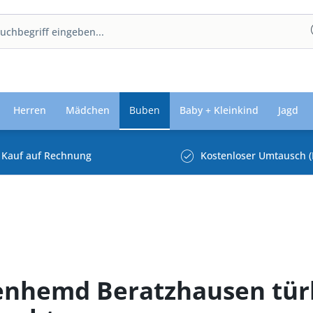
Herren
Mädchen
Buben
Baby + Kleinkind
Jagd
Kauf auf Rechnung
Kostenloser Umtausch (
enhemd Beratzhausen tür