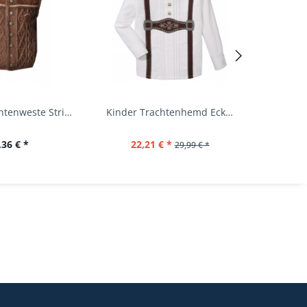
Kinder Trachtenweste Strickweste Schirmitz...
Kinder Trachtenhemd Eckersdorf weiß lang...
,36 € *
22,21 € *
29,99 € *