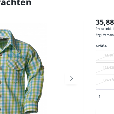
rachten
35,88
Preise inkl.
Zzgl.
Versan
Größe
74/80
122/12
170/17