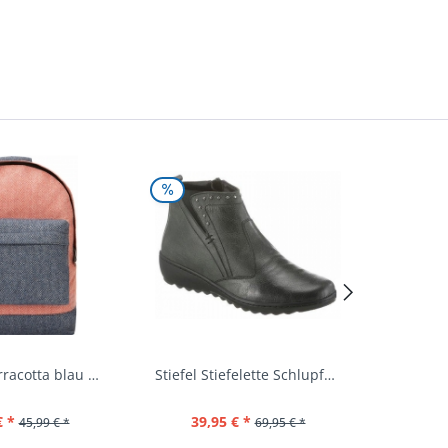
Rucksack terracotta blau navy Mi-Pac...
Stiefel Stiefelette Schlupfschuhe...
€ *
39,95 € *
44,
45,99 € *
69,95 € *