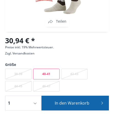
Teilen
30,94 € *
Preise inkl. 19% Mehrwertsteuer.
Zzgl.
Versandkosten
Größe
38-39
40-41
42-43
44-45
46-47
In den
Warenkorb