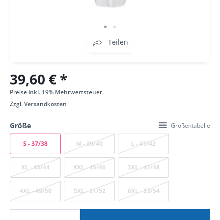
Teilen
39,60 € *
Preise inkl. 19% Mehrwertsteuer.
Zzgl.
Versandkosten
Größe
Größentabelle
S - 37/38
M - 39/40
L - 41/42
XL - 43/44
XXL - 45/46
3XL - 47/48
4XL - 49/50
5XL - 51/52
6XL - 53/54