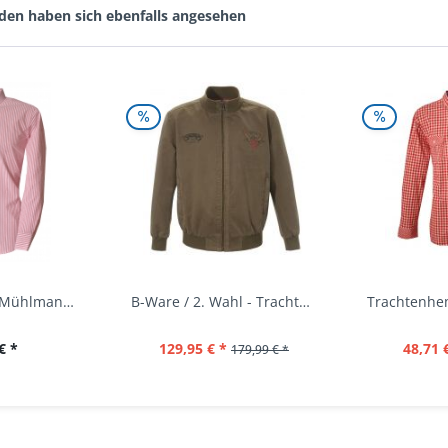
den haben sich ebenfalls angesehen
Trachtenhemd Mühlmann mittelrot rot Slim Fit...
B-Ware / 2. Wahl - Trachtenjacke oliv Andreas...
€ *
129,95 € *
48,71 
179,99 € *