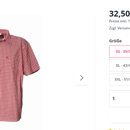
32,50
Preise inkl.
Zzgl.
Versan
Größe
XS - 35/
XL - 43/
5XL - 51