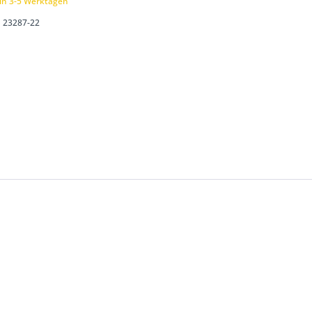
 in 3-5 Werktagen
23287-22