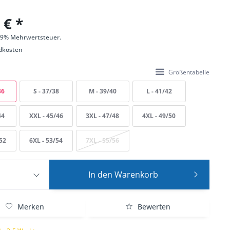
 € *
 19% Mehrwertsteuer.
dkosten
Größentabelle
36
S - 37/38
M - 39/40
L - 41/42
44
XXL - 45/46
3XL - 47/48
4XL - 49/50
/52
6XL - 53/54
7XL - 55/56
In den
Warenkorb
Merken
Bewerten