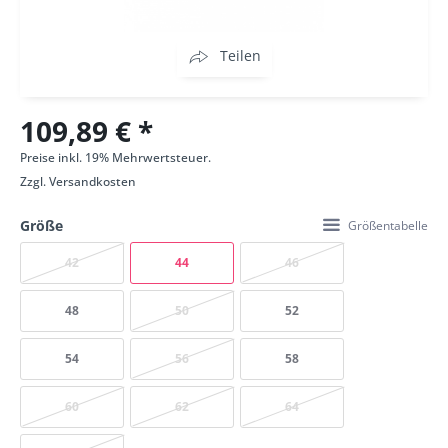
Teilen
109,89 € *
Preise inkl. 19% Mehrwertsteuer.
Zzgl.
Versandkosten
Größe
Größentabelle
42
44
46
48
50
52
54
56
58
60
62
64