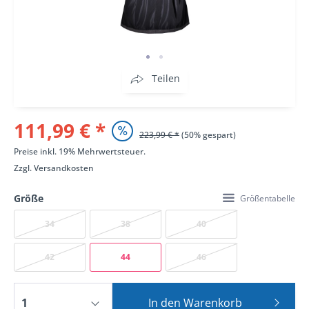
Teilen
111,99 € *
223,99 € *
(50% gespart)
Preise inkl. 19% Mehrwertsteuer.
Zzgl.
Versandkosten
Größe
Größentabelle
34
38
40
42
44
46
In den
Warenkorb