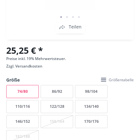
Teilen
25,25 € *
Preise inkl. 19% Mehrwertsteuer.
Zzgl.
Versandkosten
Größe
Größentabelle
74/80
86/92
98/104
110/116
122/128
134/140
146/152
158/164
170/176
182/188