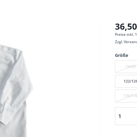
36,50
Preise inkl.
Zzgl.
Versan
Größe
74/80
122/12
170/17