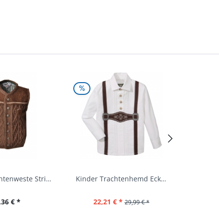
Kinder Trachtenweste Strickweste Schirmitz...
Kinder Trachtenhemd Eckersdorf weiß lang...
,36 € *
22,21 € *
29,99 € *