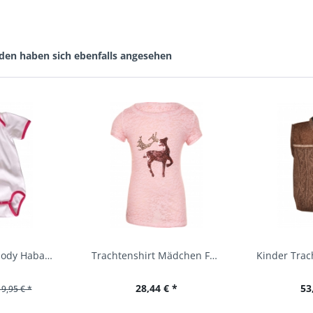
den haben sich ebenfalls angesehen
Baby Trachtenbody Habach weiß/pink Isar Trachten
Trachtenshirt Mädchen Feli Kids rosa orchidee...
28,44 € *
53
19,95 € *