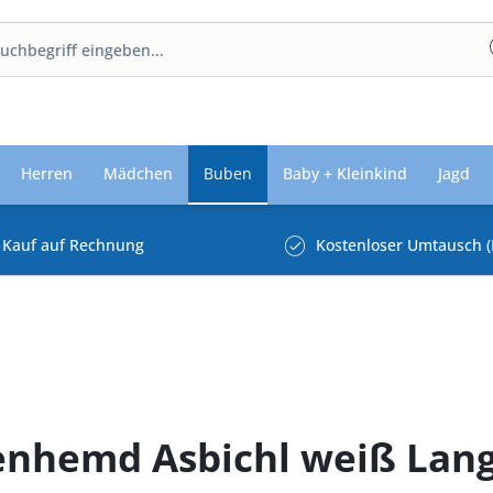
Herren
Mädchen
Buben
Baby + Kleinkind
Jagd
Kauf auf Rechnung
Kostenloser Umtausch (
enhemd Asbichl weiß Lan