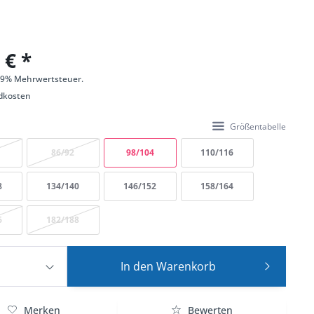
 € *
 19% Mehrwertsteuer.
dkosten
Größentabelle
86/92
98/104
110/116
8
134/140
146/152
158/164
6
182/188
In den
Warenkorb
Merken
Bewerten