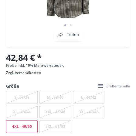
Teilen
42,84 € *
Preise inkl. 19% Mehrwertsteuer.
Zzgl.
Versandkosten
Größe
Größentabelle
S - 37/38
M - 39/40
L - 41/42
XL - 43/44
XXL - 45/46
3XL - 47/48
4XL - 49/50
5XL - 51/52