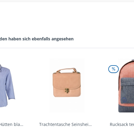
den haben sich ebenfalls angesehen
Trachtenbluse Hütten blau 7/8 Arm OS Trachten
Trachtentasche Seinsheim lachs rosa Werner...