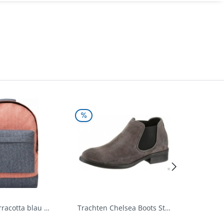
Rucksack terracotta blau navy Mi-Pac...
Trachten Chelsea Boots Stiefel Fürstenstein...