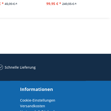
€ *
99,95 € *
39,
45,99 € *
249,95 € *
Schnelle Lieferung
Informationen
Cookie-Einstellungen
Versandkosten