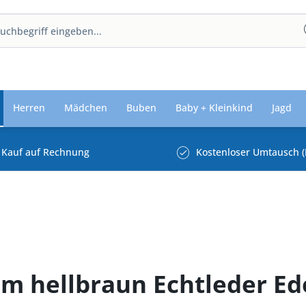
Herren
Mädchen
Buben
Baby + Kleinkind
Jagd
Kauf auf Rechnung
Kostenloser Umtausch (
im hellbraun Echtleder E