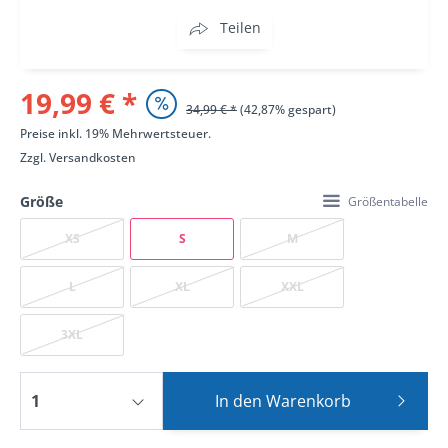
Teilen
19,99 € *
34,99 € *
(42,87% gespart)
Preise inkl. 19% Mehrwertsteuer.
Zzgl.
Versandkosten
Größe
Größentabelle
XS
S
M
L
XL
XXL
3XL
In den
Warenkorb