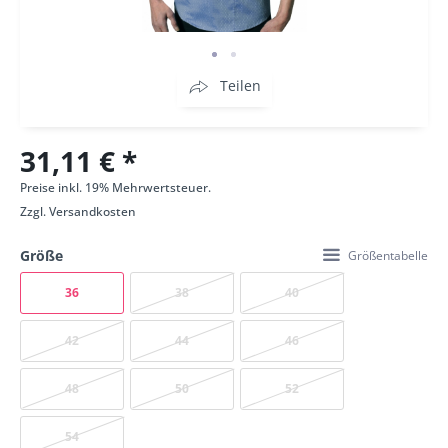
Teilen
31,11 € *
Preise inkl. 19% Mehrwertsteuer.
Zzgl.
Versandkosten
Größe
Größentabelle
36
38
40
42
44
46
48
50
52
54