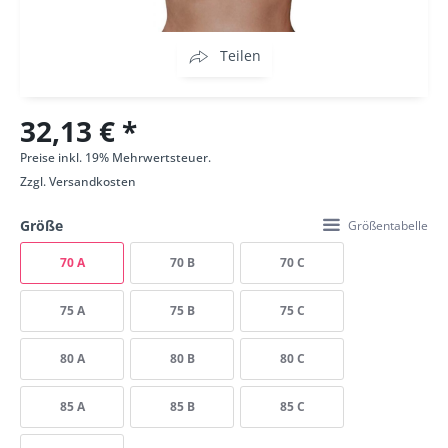
Teilen
32,13 € *
Preise inkl. 19% Mehrwertsteuer.
Zzgl.
Versandkosten
Größe
Größentabelle
70 A
70 B
70 C
75 A
75 B
75 C
80 A
80 B
80 C
85 A
85 B
85 C