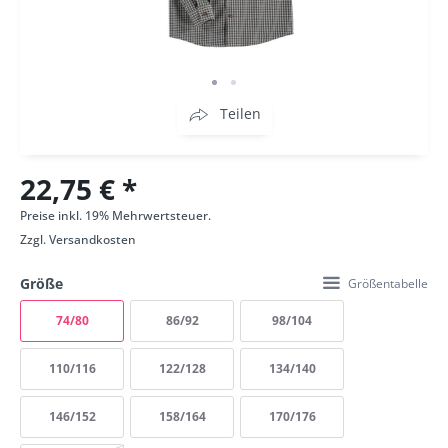
Teilen
22,75 € *
Preise inkl. 19% Mehrwertsteuer.
Zzgl.
Versandkosten
Größe
Größentabelle
74/80
86/92
98/104
110/116
122/128
134/140
146/152
158/164
170/176