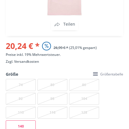
Teilen
20,24 € *
26,99 € *
(25,01% gespart)
Preise inkl. 19% Mehrwertsteuer.
Zzgl.
Versandkosten
Größe
Größentabelle
74
80
86
92
98
104
110
116
128
140