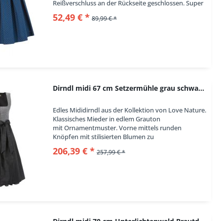
Reißverschluss an der Rückseite geschlossen. Super
Tragegefühl durch die angenehme
52,49 € *
89,99 € *
Baumwollqualität....
Dirndl midi 67 cm Setzermühle grau schwarz Love...
Edles Mididirndl aus der Kollektion von Love Nature.
Klassisches Mieder in edlem Grauton
mit Ornamentmuster. Vorne mittels runden
Knöpfen mit stilisierten Blumen zu
schließen. Den Ausschnitt verziert eine schwarze
206,39 € *
257,99 € *
Paspel. Der leichte...