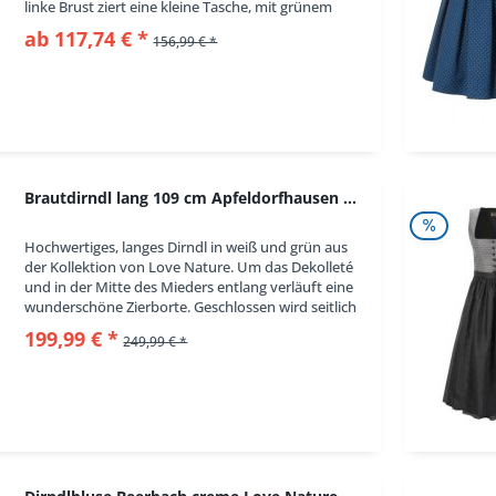
linke Brust ziert eine kleine Tasche, mit grünem
Einstecktuch. Rustikale, altsilberfarbene Knöpfe...
ab 117,74 € *
156,99 € *
Brautdirndl lang 109 cm Apfeldorfhausen weiß...
Hochwertiges, langes Dirndl in weiß und grün aus
der Kollektion von Love Nature. Um das Dekolleté
und in der Mitte des Mieders entlang verläuft eine
wunderschöne Zierborte. Geschlossen wird seitlich
per Reißverschluss. Den Stoff des...
199,99 € *
249,99 € *