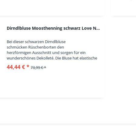
Dirndlbluse Moosthenning schwarz Love Nature
Bei dieser schwarzen Dirndlbluse
schmücken Rüschenborten den
herzförmigen Ausschnitt und sorgen für ein
wunderschönes Dekolleté. Die Bluse hat elastische
3/4 Ärmel und einen bequemen Gummizug am
44,44 € *
73,99 € *
Saum. Geschlossen wird die Dirndlbluse...