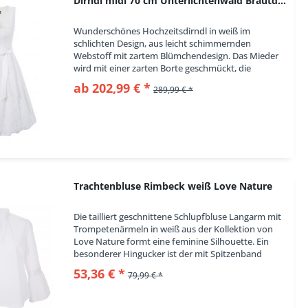
Dirndl midi 70 cm Unterlichtenwald Brautdirndl...
Wunderschönes Hochzeitsdirndl in weiß im
schlichten Design, aus leicht schimmernden
Webstoff mit zartem Blümchendesign. Das Mieder
wird mit einer zarten Borte geschmückt, die
ebenfalls entlang des Reißverschluss verläuft.
ab 202,99 € *
289,99 € *
Geschlossen...
Trachtenbluse Rimbeck weiß Love Nature
Die tailliert geschnittene Schlupfbluse Langarm mit
Trompetenärmeln in weiß aus der Kollektion von
Love Nature formt eine feminine Silhouette. Ein
besonderer Hingucker ist der mit Spitzenband
verzierte Ärmel, der für einen eleganten Look...
53,36 € *
79,99 € *