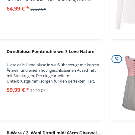
Rock das ganze Jahr über vielseitig...
64,99 € *
99,99 € *
Dirndlbluse Pointmühle weiß Love Nature
Diese edle Dirndlbluse in weiß überzeugt mit kurzen
Ärmeln und einem hochgeschlossenen Ausschnitt
mit Stehkragen. Der eingearbeitete
Unterbrustgummi sorgen für den perfekten Halt.
Die Dirndlbluse von Love Nature wurde aus einer
59,99 € *
79,99 € *
angenehm...
B-Ware / 2. Wahl Dirndl midi 68cm Oberwalzlings...