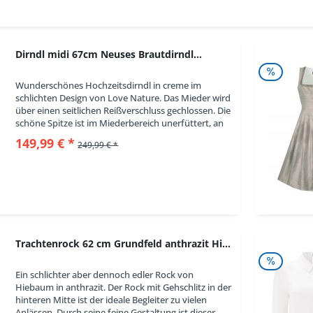
Grün
Rosa/Pink
Schwarz
Dirndl midi 67cm Neuses Brautdirndl...
Silber/Gold
Weiß
Wunderschönes Hochzeitsdirndl in creme im
schlichten Design von Love Nature. Das Mieder wird
über einen seitlichen Reißverschluss gechlossen. Die
schöne Spitze ist im Miederbereich unerfüttert, an
den Ärmeln nicht. Der herzförmige...
149,99 € *
249,99 € *
Trachtenrock 62 cm Grundfeld anthrazit Hiebaum
Ein schlichter aber dennoch edler Rock von
Hiebaum in anthrazit. Der Rock mit Gehschlitz in der
hinteren Mitte ist der ideale Begleiter zu vielen
Anlässen. Durch seine feine Gestaltung ist dieser