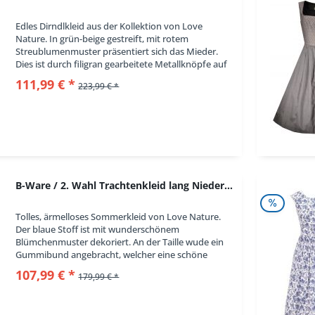
Edles Dirndlkleid aus der Kollektion von Love
Nature. In grün-beige gestreift, mit rotem
Streublumenmuster präsentiert sich das Mieder.
Dies ist durch filigran gearbeitete Metallknöpfe auf
der Vorderseite zu öffnen. Der Rock erscheint in...
111,99 € *
223,99 € *
B-Ware / 2. Wahl Trachtenkleid lang Niederholz...
Tolles, ärmelloses Sommerkleid von Love Nature.
Der blaue Stoff ist mit wunderschönem
Blümchenmuster dekoriert. An der Taille wude ein
Gummibund angebracht, welcher eine schöne
Silhouette zaubert. Praktisch sind die zwei
107,99 € *
179,99 € *
Eingrifftaschen....