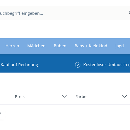
Herren
Mädchen
Buben
Baby + Kleinkind
Jagd
Kauf auf Rechnung
Kostenloser Umtausch (
Preis
Farbe
Beige/Natur/Creme
Blau
von
39,99 €
bis
206,39 €
Grau