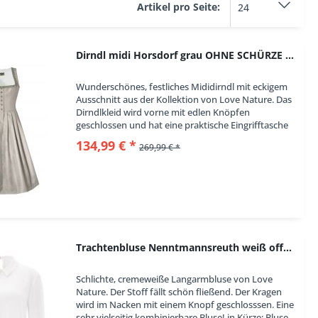
Artikel pro Seite:
40
42
44
Dirndl midi Horsdorf grau OHNE SCHÜRZE Love Nature
46
48
Wunderschönes, festliches Mididirndl mit eckigem
Ausschnitt aus der Kollektion von Love Nature. Das
50
Dirndlkleid wird vorne mit edlen Knöpfen
52
geschlossen und hat eine praktische Eingrifftasche
für die nötigen Kleinigkeiten. Der Ausschnitt...
54
134,99 € *
269,99 € *
56
58
60
62
Trachtenbluse Nenntmannsreuth weiß offwhite...
Schlichte, cremeweiße Langarmbluse von Love
Nature. Der Stoff fällt schön fließend. Der Kragen
wird im Nacken mit einem Knopf geschlosssen. Eine
sehr vielseitig kombinierbare Bluse! in Kürze: Bluse,