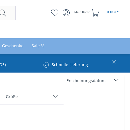
Mein Konto
0,00 € *
Geschenke
Sale %
DE)
Schnelle Lieferung
Größe
34
36
38