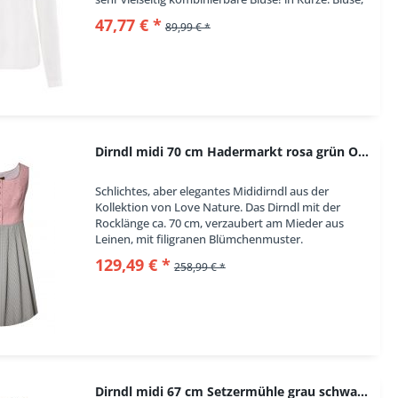
Farbe: weiß, offwhite, langärmelig,...
47,77 € *
89,99 € *
Dirndl midi 70 cm Hadermarkt rosa grün OHNE...
Schlichtes, aber elegantes Mididirndl aus der
Kollektion von Love Nature. Das Dirndl mit der
Rocklänge ca. 70 cm, verzaubert am Mieder aus
Leinen, mit filigranen Blümchenmuster.
Das Dekolleté ist mit einer grünen Paspel eingefasst.
129,49 € *
258,99 € *
Das...
Dirndl midi 67 cm Setzermühle grau schwarz OHNE...