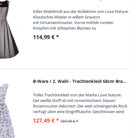
Edles Mididirndl aus der Kollektion von Love Nature.
Klassisches Mieder in edlem Grauton
mit Ornamentmuster. Vorne mittels runden
Knöpfen mit stilisierten Blumen zu
schließen. Den Ausschnitt verziert eine schwarze
114,99 € *
Paspel. Der leichte...
B-Ware / 2. Wahl - Trachtenkleid 68cm Brandholz...
Tolles Trachtenkleid von der Marke Love Nature.
Der weiße Stoff ist mit romantischem, blauen
Rosenmuster dekoriert. Der weit schwingende Rock
verfügt über eine Eingrifftasche. Geschlossen wird
seitlich per Reißverschluss. Rocklänge ca....
127,49 € *
169,99 € *