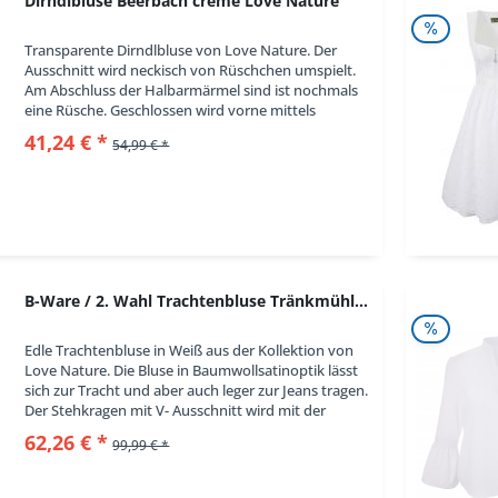
Dirndlbluse Beerbach creme Love Nature
Transparente Dirndlbluse von Love Nature. Der
Ausschnitt wird neckisch von Rüschchen umspielt.
Am Abschluss der Halbarmärmel sind ist nochmals
eine Rüsche. Geschlossen wird vorne mittels
Knöpfen. Das Cremefarben lässt sich gut...
41,24 € *
54,99 € *
B-Ware / 2. Wahl Trachtenbluse Tränkmühle weiß...
Edle Trachtenbluse in Weiß aus der Kollektion von
Love Nature. Die Bluse in Baumwollsatinoptik lässt
sich zur Tracht und aber auch leger zur Jeans tragen.
Der Stehkragen mit V- Ausschnitt wird mit der
Knopfleiste abgerundet. Weitere...
62,26 € *
99,99 € *