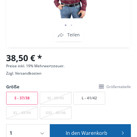
Teilen
38,50 € *
Preise inkl. 19% Mehrwertsteuer.
Zzgl.
Versandkosten
Größe
Größentabelle
S - 37/38
M - 39/40
L - 41/42
XL - 43/44
XXL - 45/46
In den
Warenkorb