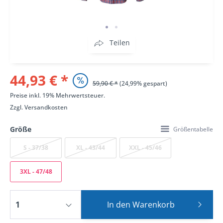
Teilen
44,93 € *
59,90 € *
(24,99% gespart)
Preise inkl. 19% Mehrwertsteuer.
Zzgl.
Versandkosten
Größe
Größentabelle
S - 37/38
XL - 43/44
XXL - 45/46
3XL - 47/48
In den
Warenkorb